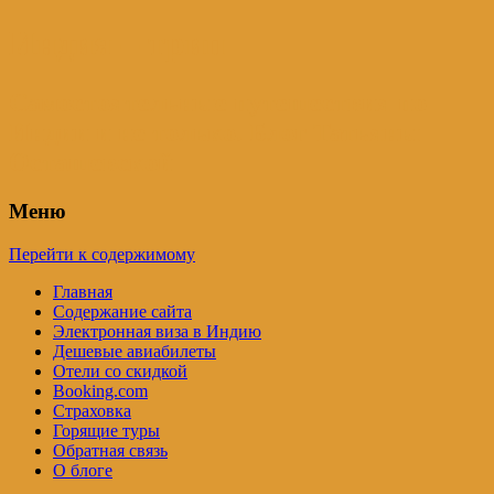
Индия – трип
Самостоятельные путешествия по
Индии и не только. Блог Татьяны
Осташевской
Меню
Перейти к содержимому
Главная
Содержание сайта
Электронная виза в Индию
Дешевые авиабилеты
Отели со скидкой
Booking.com
Страховка
Горящие туры
Обратная связь
О блоге