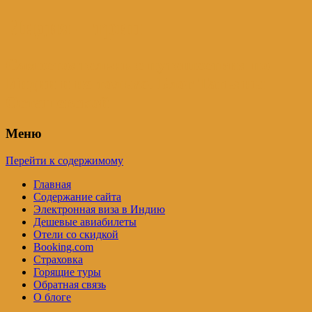
Индия – трип
Самостоятельные путешествия по
Индии и не только. Блог Татьяны
Осташевской
Меню
Перейти к содержимому
Главная
Содержание сайта
Электронная виза в Индию
Дешевые авиабилеты
Отели со скидкой
Booking.com
Страховка
Горящие туры
Обратная связь
О блоге