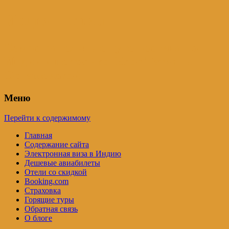
Индия – трип
Самостоятельные путешествия по
Индии и не только. Блог Татьяны
Осташевской
Меню
Перейти к содержимому
Главная
Содержание сайта
Электронная виза в Индию
Дешевые авиабилеты
Отели со скидкой
Booking.com
Страховка
Горящие туры
Обратная связь
О блоге