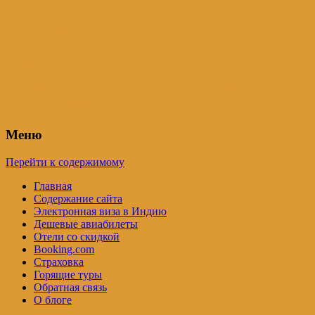
Индия – трип
Самостоятельные путешествия по
Индии и не только. Блог Татьяны
Осташевской
Меню
Перейти к содержимому
Главная
Содержание сайта
Электронная виза в Индию
Дешевые авиабилеты
Отели со скидкой
Booking.com
Страховка
Горящие туры
Обратная связь
О блоге