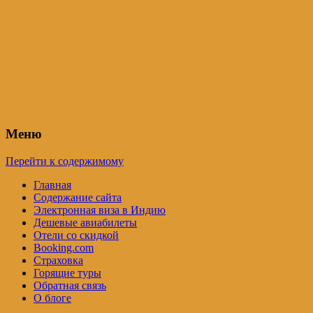
Индия – трип
Самостоятельные путешествия по
Индии и не только. Блог Татьяны
Осташевской
Меню
Перейти к содержимому
Главная
Содержание сайта
Электронная виза в Индию
Дешевые авиабилеты
Отели со скидкой
Booking.com
Страховка
Горящие туры
Обратная связь
О блоге