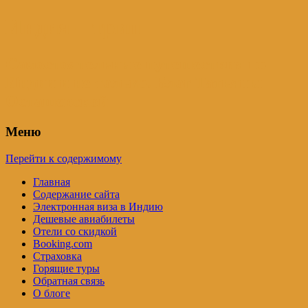
Индия – трип
Самостоятельные путешествия по
Индии и не только. Блог Татьяны
Осташевской
Меню
Перейти к содержимому
Главная
Содержание сайта
Электронная виза в Индию
Дешевые авиабилеты
Отели со скидкой
Booking.com
Страховка
Горящие туры
Обратная связь
О блоге