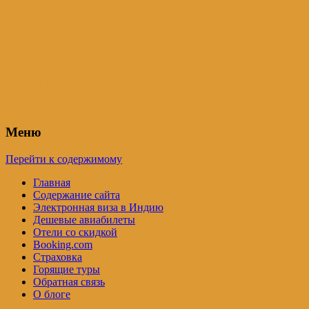
Индия – трип
Самостоятельные путешествия по
Индии и не только. Блог Татьяны
Осташевской
Меню
Перейти к содержимому
Главная
Содержание сайта
Электронная виза в Индию
Дешевые авиабилеты
Отели со скидкой
Booking.com
Страховка
Горящие туры
Обратная связь
О блоге