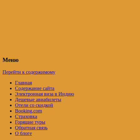
Индия – трип
Самостоятельные путешествия по
Индии и не только. Блог Татьяны
Осташевской
Меню
Перейти к содержимому
Главная
Содержание сайта
Электронная виза в Индию
Дешевые авиабилеты
Отели со скидкой
Booking.com
Страховка
Горящие туры
Обратная связь
О блоге