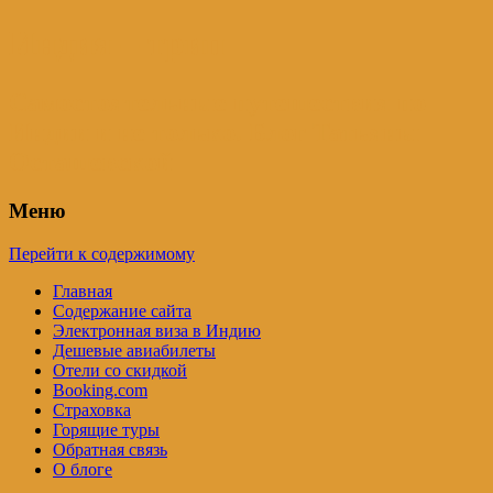
Индия – трип
Самостоятельные путешествия по
Индии и не только. Блог Татьяны
Осташевской
Меню
Перейти к содержимому
Главная
Содержание сайта
Электронная виза в Индию
Дешевые авиабилеты
Отели со скидкой
Booking.com
Страховка
Горящие туры
Обратная связь
О блоге