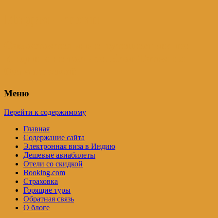
Индия – трип
Самостоятельные путешествия по
Индии и не только. Блог Татьяны
Осташевской
Меню
Перейти к содержимому
Главная
Содержание сайта
Электронная виза в Индию
Дешевые авиабилеты
Отели со скидкой
Booking.com
Страховка
Горящие туры
Обратная связь
О блоге