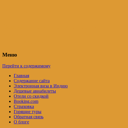
Индия – трип
Самостоятельные путешествия по
Индии и не только. Блог Татьяны
Осташевской
Меню
Перейти к содержимому
Главная
Содержание сайта
Электронная виза в Индию
Дешевые авиабилеты
Отели со скидкой
Booking.com
Страховка
Горящие туры
Обратная связь
О блоге