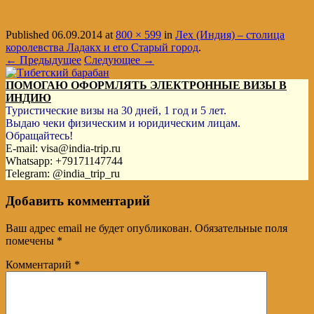
Published
06.09.2014
at
800 × 599
in
Лех (Индия) – столица
королевства Ладакх и его Старый город
.
← Предыдущее
Следующее →
ПОМОГАЮ ОФОРМЛЯТЬ ЭЛЕКТРОННЫЕ ВИЗЫ В
ИНДИЮ
Туристические визы на 30 дней, 1 год и 5 лет.
Выдаю чеки физическим и юридическим лицам.
Обращайтесь!
E-mail: visa@india-trip.ru
Whatsapp: +79171147744
Telegram: @india_trip_ru
Добавить комментарий
Ваш адрес email не будет опубликован.
Обязательные поля
помечены
*
Комментарий
*