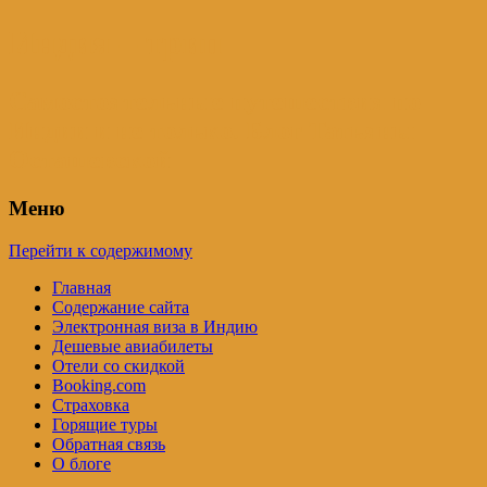
Индия – трип
Самостоятельные путешествия по
Индии и не только. Блог Татьяны
Осташевской
Меню
Перейти к содержимому
Главная
Содержание сайта
Электронная виза в Индию
Дешевые авиабилеты
Отели со скидкой
Booking.com
Страховка
Горящие туры
Обратная связь
О блоге