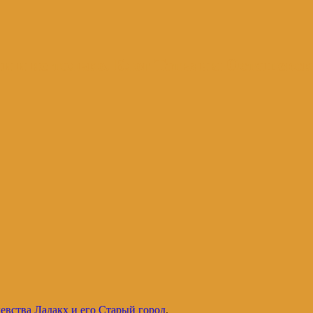
и и не только. Блог Татьяны Осташевс
левства Ладакх и его Старый город
.