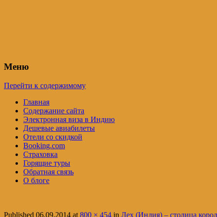
Индия – трип
Самостоятельные путешествия по Инди
Меню
Перейти к содержимому
Главная
Содержание сайта
Электронная виза в Индию
Дешевые авиабилеты
Отели со скидкой
Booking.com
Страховка
Горящие туры
Обратная связь
О блоге
Published
06.09.2014
at
800 × 454
in
Лех (Индия) – столица коро