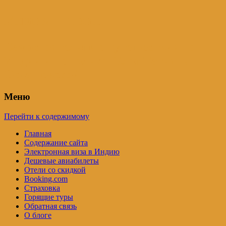
Индия – трип
Самостоятельные путешествия по
Индии и не только. Блог Татьяны
Осташевской
Меню
Перейти к содержимому
Главная
Содержание сайта
Электронная виза в Индию
Дешевые авиабилеты
Отели со скидкой
Booking.com
Страховка
Горящие туры
Обратная связь
О блоге