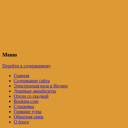
Индия – трип
Самостоятельные путешествия по
Индии и не только. Блог Татьяны
Осташевской
Меню
Перейти к содержимому
Главная
Содержание сайта
Электронная виза в Индию
Дешевые авиабилеты
Отели со скидкой
Booking.com
Страховка
Горящие туры
Обратная связь
О блоге