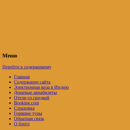
Индия – трип
Самостоятельные путешествия по
Индии и не только. Блог Татьяны
Осташевской
Меню
Перейти к содержимому
Главная
Содержание сайта
Электронная виза в Индию
Дешевые авиабилеты
Отели со скидкой
Booking.com
Страховка
Горящие туры
Обратная связь
О блоге