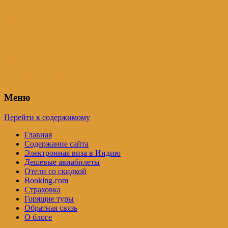
Индия – трип
Самостоятельные путешествия по
Индии и не только. Блог Татьяны
Осташевской
Меню
Перейти к содержимому
Главная
Содержание сайта
Электронная виза в Индию
Дешевые авиабилеты
Отели со скидкой
Booking.com
Страховка
Горящие туры
Обратная связь
О блоге