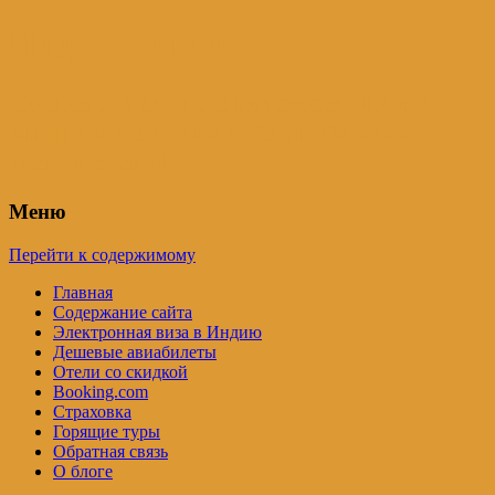
Индия – трип
Самостоятельные путешествия по
Индии и не только. Блог Татьяны
Осташевской
Меню
Перейти к содержимому
Главная
Содержание сайта
Электронная виза в Индию
Дешевые авиабилеты
Отели со скидкой
Booking.com
Страховка
Горящие туры
Обратная связь
О блоге