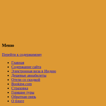
Индия – трип
Самостоятельные путешествия по
Индии и не только. Блог Татьяны
Осташевской
Меню
Перейти к содержимому
Главная
Содержание сайта
Электронная виза в Индию
Дешевые авиабилеты
Отели со скидкой
Booking.com
Страховка
Горящие туры
Обратная связь
О блоге