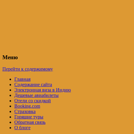
Индия – трип
Самостоятельные путешествия по
Индии и не только. Блог Татьяны
Осташевской
Меню
Перейти к содержимому
Главная
Содержание сайта
Электронная виза в Индию
Дешевые авиабилеты
Отели со скидкой
Booking.com
Страховка
Горящие туры
Обратная связь
О блоге