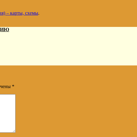
я) – карты, схемы
.
ДИЮ
ечены
*