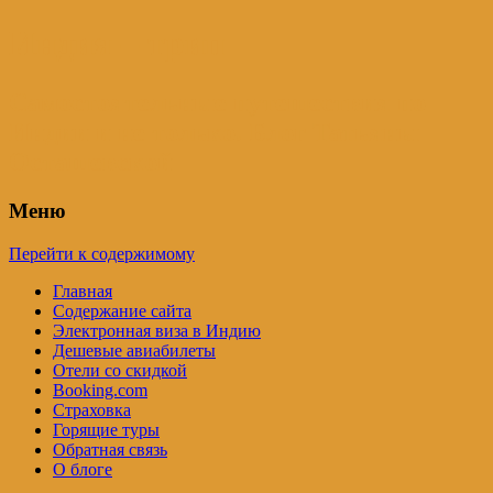
Индия – трип
Самостоятельные путешествия по
Индии и не только. Блог Татьяны
Осташевской
Меню
Перейти к содержимому
Главная
Содержание сайта
Электронная виза в Индию
Дешевые авиабилеты
Отели со скидкой
Booking.com
Страховка
Горящие туры
Обратная связь
О блоге