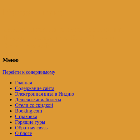
Индия – трип
Самостоятельные путешествия по
Индии и не только. Блог Татьяны
Осташевской
Меню
Перейти к содержимому
Главная
Содержание сайта
Электронная виза в Индию
Дешевые авиабилеты
Отели со скидкой
Booking.com
Страховка
Горящие туры
Обратная связь
О блоге