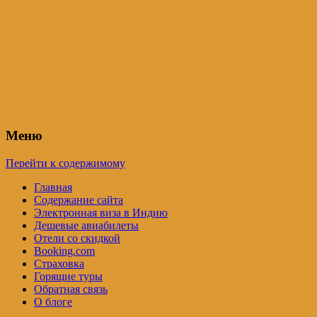
Индия – трип
Самостоятельные путешествия по
Индии и не только. Блог Татьяны
Осташевской
Меню
Перейти к содержимому
Главная
Содержание сайта
Электронная виза в Индию
Дешевые авиабилеты
Отели со скидкой
Booking.com
Страховка
Горящие туры
Обратная связь
О блоге