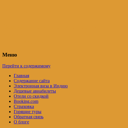
Индия – трип
Самостоятельные путешествия по
Индии и не только. Блог Татьяны
Осташевской
Меню
Перейти к содержимому
Главная
Содержание сайта
Электронная виза в Индию
Дешевые авиабилеты
Отели со скидкой
Booking.com
Страховка
Горящие туры
Обратная связь
О блоге