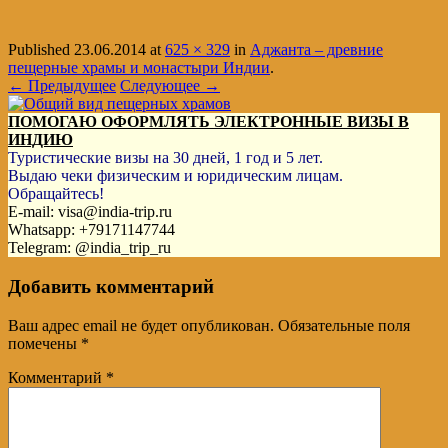
Published
23.06.2014
at
625 × 329
in
Аджанта – древние
пещерные храмы и монастыри Индии
.
← Предыдущее
Следующее →
ПОМОГАЮ ОФОРМЛЯТЬ ЭЛЕКТРОННЫЕ ВИЗЫ В
ИНДИЮ
Туристические визы на 30 дней, 1 год и 5 лет.
Выдаю чеки физическим и юридическим лицам.
Обращайтесь!
E-mail: visa@india-trip.ru
Whatsapp: +79171147744
Telegram: @india_trip_ru
Добавить комментарий
Ваш адрес email не будет опубликован.
Обязательные поля
помечены
*
Комментарий
*