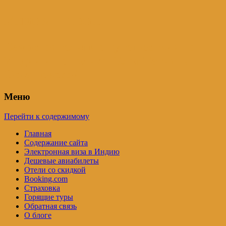
Индия – трип
Самостоятельные путешествия по
Индии и не только. Блог Татьяны
Осташевской
Меню
Перейти к содержимому
Главная
Содержание сайта
Электронная виза в Индию
Дешевые авиабилеты
Отели со скидкой
Booking.com
Страховка
Горящие туры
Обратная связь
О блоге