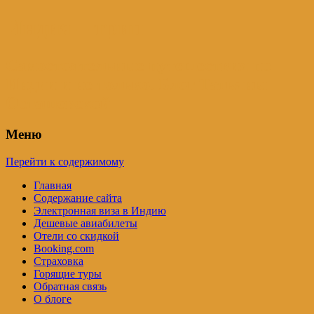
Индия – трип
Самостоятельные путешествия по
Индии и не только. Блог Татьяны
Осташевской
Меню
Перейти к содержимому
Главная
Содержание сайта
Электронная виза в Индию
Дешевые авиабилеты
Отели со скидкой
Booking.com
Страховка
Горящие туры
Обратная связь
О блоге