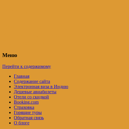
Индия – трип
Самостоятельные путешествия по
Индии и не только. Блог Татьяны
Осташевской
Меню
Перейти к содержимому
Главная
Содержание сайта
Электронная виза в Индию
Дешевые авиабилеты
Отели со скидкой
Booking.com
Страховка
Горящие туры
Обратная связь
О блоге