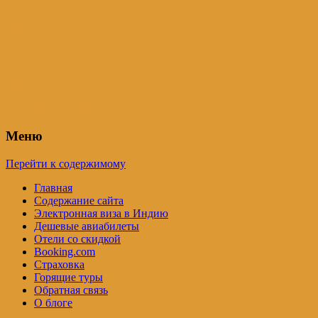
Индия – трип
Самостоятельные путешествия по
Индии и не только. Блог Татьяны
Осташевской
Меню
Перейти к содержимому
Главная
Содержание сайта
Электронная виза в Индию
Дешевые авиабилеты
Отели со скидкой
Booking.com
Страховка
Горящие туры
Обратная связь
О блоге