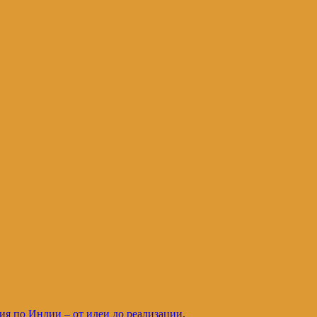
и и не только. Блог Татьяны Осташевс
я по Индии – от идеи до реализации
.