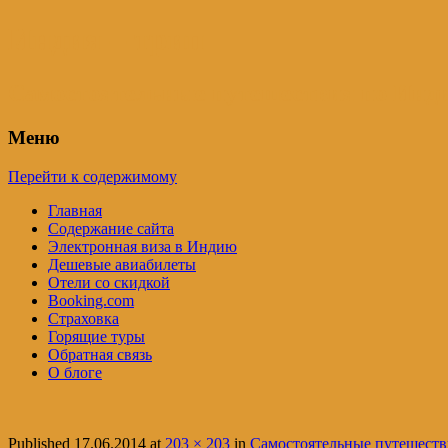
Индия – трип
Самостоятельные путешествия по Инди
Меню
Перейти к содержимому
Главная
Содержание сайта
Электронная виза в Индию
Дешевые авиабилеты
Отели со скидкой
Booking.com
Страховка
Горящие туры
Обратная связь
О блоге
Published
17.06.2014
at
203 × 203
in
Самостоятельные путешестви