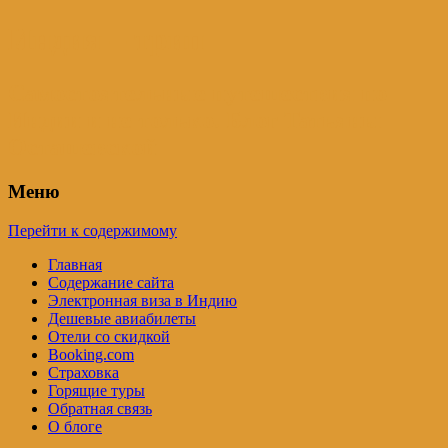
Индия – трип
Самостоятельные путешествия по
Индии и не только. Блог Татьяны
Осташевской
Меню
Перейти к содержимому
Главная
Содержание сайта
Электронная виза в Индию
Дешевые авиабилеты
Отели со скидкой
Booking.com
Страховка
Горящие туры
Обратная связь
О блоге