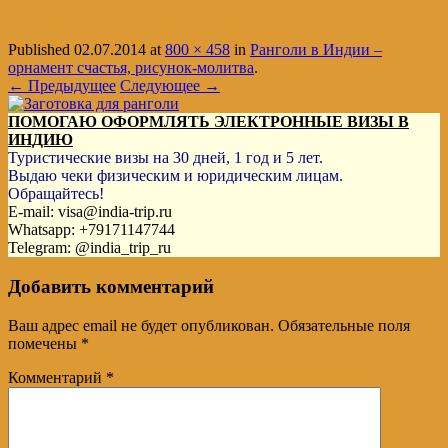
Published
02.07.2014
at
800 × 458
in
Ранголи в Индии –
орнамент счастья, рисунок-молитва
.
← Предыдущее
Следующее →
ПОМОГАЮ ОФОРМЛЯТЬ ЭЛЕКТРОННЫЕ ВИЗЫ В
ИНДИЮ
Туристические визы на 30 дней, 1 год и 5 лет.
Выдаю чеки физическим и юридическим лицам.
Обращайтесь!
E-mail: visa@india-trip.ru
Whatsapp: +79171147744
Telegram: @india_trip_ru
Добавить комментарий
Ваш адрес email не будет опубликован.
Обязательные поля
помечены
*
Комментарий
*