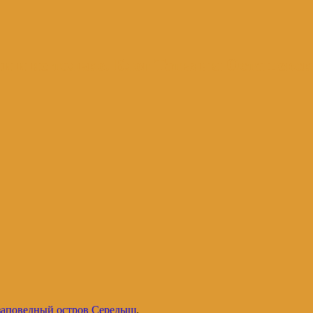
и и не только. Блог Татьяны Осташевс
 заповедный остров Середыш
.