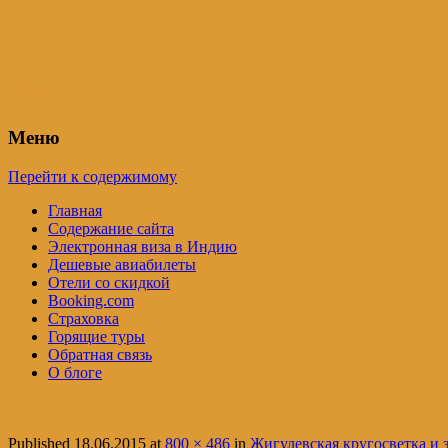
Индия – трип
Самостоятельные путешествия по Инди
Меню
Перейти к содержимому
Главная
Содержание сайта
Электронная виза в Индию
Дешевые авиабилеты
Отели со скидкой
Booking.com
Страховка
Горящие туры
Обратная связь
О блоге
Published
18.06.2015
at
800 × 486
in
Жигулевская кругосветка и