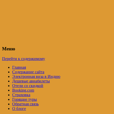
Индия – трип
Самостоятельные путешествия по
Индии и не только. Блог Татьяны
Осташевской
Меню
Перейти к содержимому
Главная
Содержание сайта
Электронная виза в Индию
Дешевые авиабилеты
Отели со скидкой
Booking.com
Страховка
Горящие туры
Обратная связь
О блоге