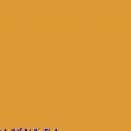
и и не только. Блог Татьяны Осташевс
 заповедный остров Середыш
.