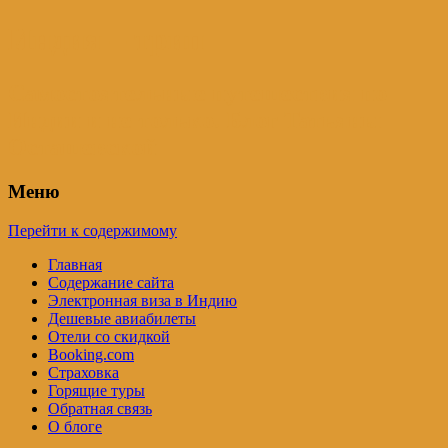
Индия – трип
Самостоятельные путешествия по
Индии и не только. Блог Татьяны
Осташевской
Меню
Перейти к содержимому
Главная
Содержание сайта
Электронная виза в Индию
Дешевые авиабилеты
Отели со скидкой
Booking.com
Страховка
Горящие туры
Обратная связь
О блоге