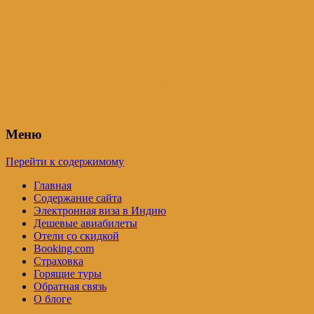
Индия – трип
Самостоятельные путешествия по
Индии и не только. Блог Татьяны
Осташевской
Меню
Перейти к содержимому
Главная
Содержание сайта
Электронная виза в Индию
Дешевые авиабилеты
Отели со скидкой
Booking.com
Страховка
Горящие туры
Обратная связь
О блоге