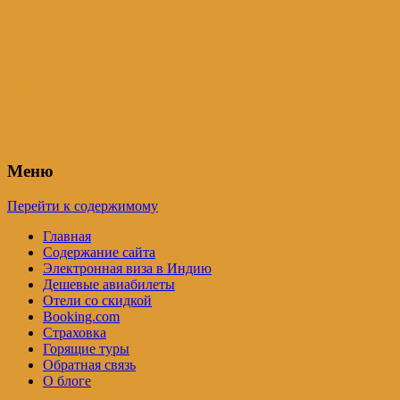
Индия – трип
Самостоятельные путешествия по
Индии и не только. Блог Татьяны
Осташевской
Меню
Перейти к содержимому
Главная
Содержание сайта
Электронная виза в Индию
Дешевые авиабилеты
Отели со скидкой
Booking.com
Страховка
Горящие туры
Обратная связь
О блоге