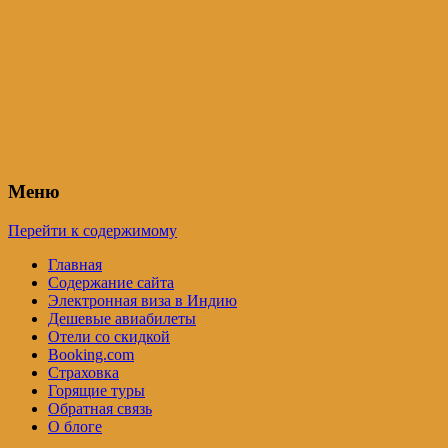
Индия – трип
Самостоятельные путешествия по
Индии и не только. Блог Татьяны
Осташевской
Меню
Перейти к содержимому
Главная
Содержание сайта
Электронная виза в Индию
Дешевые авиабилеты
Отели со скидкой
Booking.com
Страховка
Горящие туры
Обратная связь
О блоге