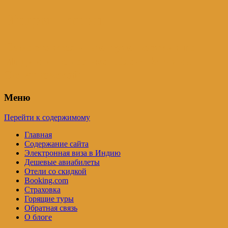
Индия – трип
Самостоятельные путешествия по
Индии и не только. Блог Татьяны
Осташевской
Меню
Перейти к содержимому
Главная
Содержание сайта
Электронная виза в Индию
Дешевые авиабилеты
Отели со скидкой
Booking.com
Страховка
Горящие туры
Обратная связь
О блоге