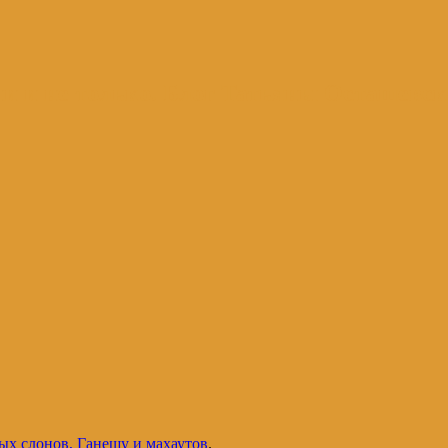
и и не только. Блог Татьяны Осташевс
ых слонов, Ганешу и махаутов
.