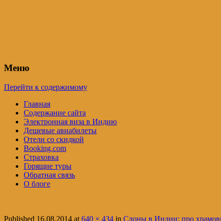
Индия – трип
Самостоятельные путешествия по Инди
Меню
Перейти к содержимому
Главная
Содержание сайта
Электронная виза в Индию
Дешевые авиабилеты
Отели со скидкой
Booking.com
Страховка
Горящие туры
Обратная связь
О блоге
Published
16.08.2014
at
640 × 434
in
Слоны в Индии: про храмов