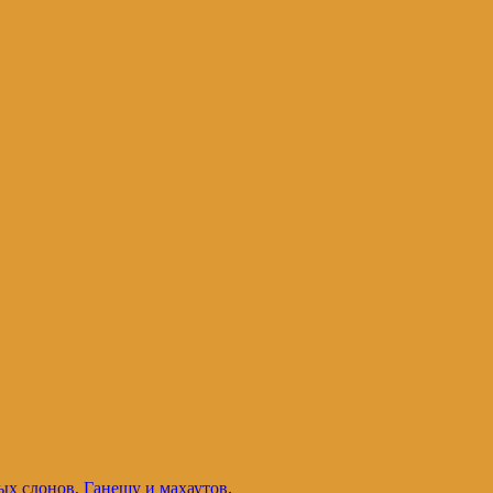
и и не только. Блог Татьяны Осташевс
ых слонов, Ганешу и махаутов
.