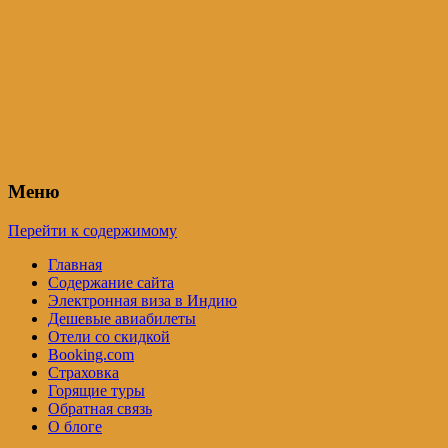
Индия – трип
Самостоятельные путешествия по
Индии и не только. Блог Татьяны
Осташевской
Меню
Перейти к содержимому
Главная
Содержание сайта
Электронная виза в Индию
Дешевые авиабилеты
Отели со скидкой
Booking.com
Страховка
Горящие туры
Обратная связь
О блоге