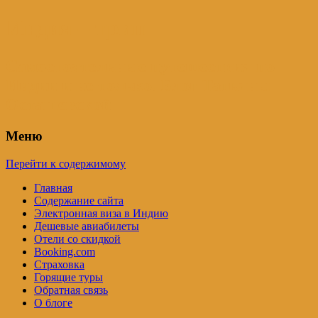
Индия – трип
Самостоятельные путешествия по
Индии и не только. Блог Татьяны
Осташевской
Меню
Перейти к содержимому
Главная
Содержание сайта
Электронная виза в Индию
Дешевые авиабилеты
Отели со скидкой
Booking.com
Страховка
Горящие туры
Обратная связь
О блоге