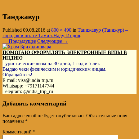
Танджавур
Published
09.08.2016
at
800 × 490
in
Танджавур (Танджур) –
городок в штате Тамил-Наду, Индия
.
← Предыдущее
Следующее →
ПОМОГАЮ ОФОРМЛЯТЬ ЭЛЕКТРОННЫЕ ВИЗЫ В
ИНДИЮ
Туристические визы на 30 дней, 1 год и 5 лет.
Выдаю чеки физическим и юридическим лицам.
Обращайтесь!
E-mail: visa@india-trip.ru
Whatsapp: +79171147744
Telegram: @india_trip_ru
Добавить комментарий
Ваш адрес email не будет опубликован.
Обязательные поля
помечены
*
Комментарий
*