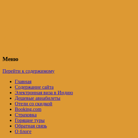
Индия – трип
Самостоятельные путешествия по
Индии и не только. Блог Татьяны
Осташевской
Меню
Перейти к содержимому
Главная
Содержание сайта
Электронная виза в Индию
Дешевые авиабилеты
Отели со скидкой
Booking.com
Страховка
Горящие туры
Обратная связь
О блоге