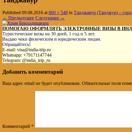
Танджавур
Published
09.08.2016
at
800 × 548
in
Танджавур (Танджур) – горо
← Предыдущее
Следующее →
ПОМОГАЮ ОФОРМЛЯТЬ ЭЛЕКТРОННЫЕ ВИЗЫ В ИН
Туристические визы на 30 дней, 1 год и 5 лет.
Выдаю чеки физическим и юридическим лицам.
Обращайтесь!
E-mail: visa@india-trip.ru
Whatsapp: +79171147744
Telegram: @india_trip_ru
Добавить комментарий
Ваш адрес email не будет опубликован.
Обязательные поля пом
Комментарий
*