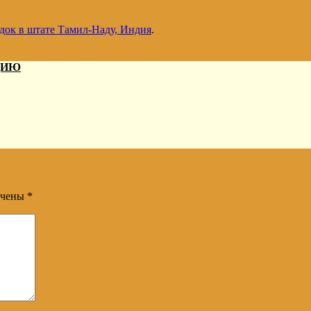
док в штате Тамил-Наду, Индия
.
ДИЮ
ечены
*