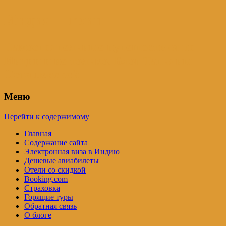
Индия – трип
Самостоятельные путешествия по
Индии и не только. Блог Татьяны
Осташевской
Меню
Перейти к содержимому
Главная
Содержание сайта
Электронная виза в Индию
Дешевые авиабилеты
Отели со скидкой
Booking.com
Страховка
Горящие туры
Обратная связь
О блоге