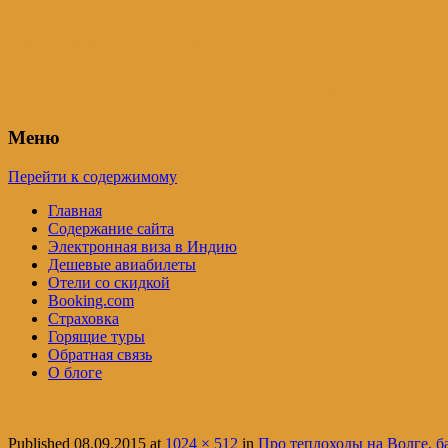
Индия – трип
Самостоятельные путешествия по Инди
Меню
Перейти к содержимому
Главная
Содержание сайта
Электронная виза в Индию
Дешевые авиабилеты
Отели со скидкой
Booking.com
Страховка
Горящие туры
Обратная связь
О блоге
Published
08.09.2015
at
1024 × 512
in
Про теплоходы на Волге, б