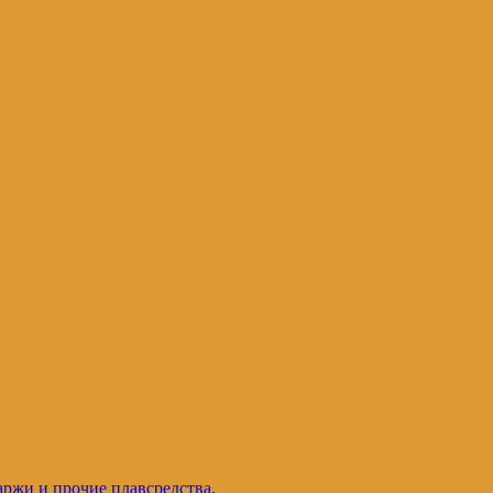
и и не только. Блог Татьяны Осташевс
аржи и прочие плавсредства
.