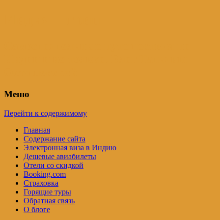
Индия – трип
Самостоятельные путешествия по
Индии и не только. Блог Татьяны
Осташевской
Меню
Перейти к содержимому
Главная
Содержание сайта
Электронная виза в Индию
Дешевые авиабилеты
Отели со скидкой
Booking.com
Страховка
Горящие туры
Обратная связь
О блоге