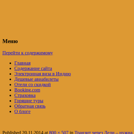
Индия – трип
Самостоятельные путешествия по Инди
Меню
Перейти к содержимому
Главная
Содержание сайта
Электронная виза в Индию
Дешевые авиабилеты
Отели со скидкой
Booking.com
Страховка
Горящие туры
Обратная связь
О блоге
Published
20.11.2014
at
800 × 507
in
Транзит через Дели – нужна 