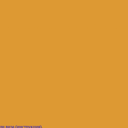
и и не только. Блог Татьяны Осташевс
ли виза (инструкция)
.