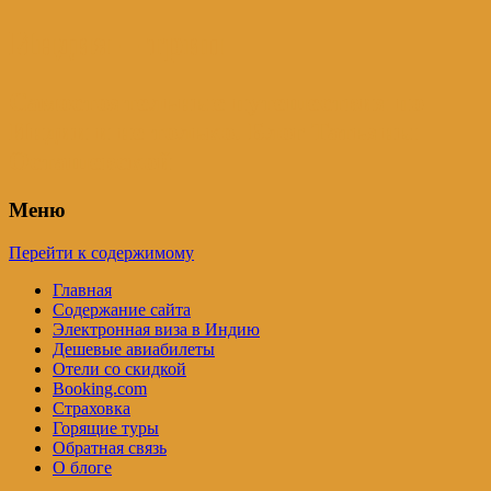
Индия – трип
Самостоятельные путешествия по
Индии и не только. Блог Татьяны
Осташевской
Меню
Перейти к содержимому
Главная
Содержание сайта
Электронная виза в Индию
Дешевые авиабилеты
Отели со скидкой
Booking.com
Страховка
Горящие туры
Обратная связь
О блоге